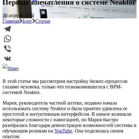
Первые впечатления о системе Neaktor
30 апреля 2024
Главная
Блог
Статьи
Telegram
WhatsApp
Viber
VK
В этой статье мы рассмотрим настройку бизнес-процессов
глазами человека, только что познакомившегося с BPM-
системой Neaktor.
Мария, руководитель частной аптеки, недавно начала
использовать систему Neaktor и была приятно удивлена ее
простотой и интуитивным интерфейсом. В начале возникли
некоторые сложности с навигацией, но Мария быстро
разобралась благодаря демонстрации возможностей системы и
обучающим роликам на
YouTube
. Она поделилась своим
опытом: